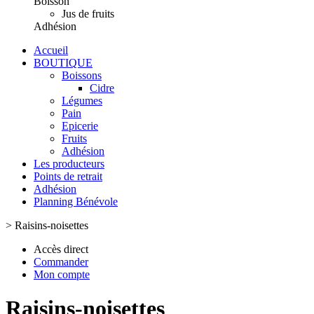
Boisson
Jus de fruits
Adhésion
Accueil
BOUTIQUE
Boissons
Cidre
Légumes
Pain
Epicerie
Fruits
Adhésion
Les producteurs
Points de retrait
Adhésion
Planning Bénévole
>
Raisins-noisettes
Accès direct
Commander
Mon compte
Raisins-noisettes