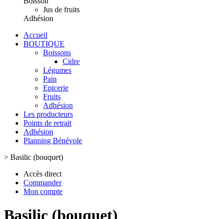
Boisson
Jus de fruits
Adhésion
Accueil
BOUTIQUE
Boissons
Cidre
Légumes
Pain
Epicerie
Fruits
Adhésion
Les producteurs
Points de retrait
Adhésion
Planning Bénévole
>
Basilic (bouquet)
Accès direct
Commander
Mon compte
Basilic (bouquet)