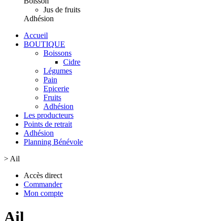
Boisson
Jus de fruits
Adhésion
Accueil
BOUTIQUE
Boissons
Cidre
Légumes
Pain
Epicerie
Fruits
Adhésion
Les producteurs
Points de retrait
Adhésion
Planning Bénévole
>
Ail
Accès direct
Commander
Mon compte
Ail